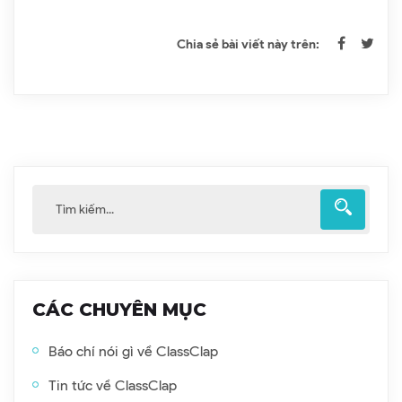
Chia sẻ bài viết này trên:
CÁC CHUYÊN MỤC
Báo chí nói gì về ClassClap
Tin tức về ClassClap