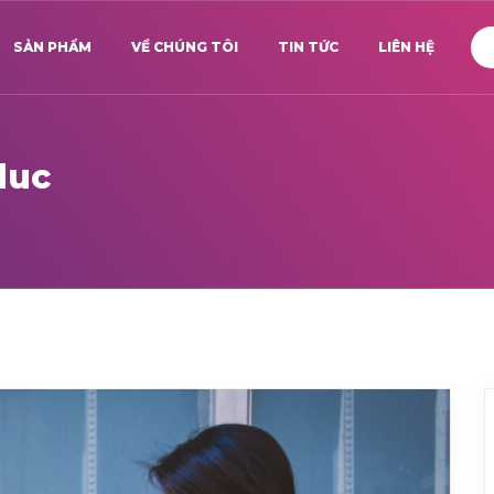
SẢN PHẨM
VỀ CHÚNG TÔI
TIN TỨC
LIÊN HỆ
duc