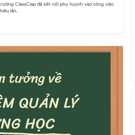
trường ClassClap đã kết nối phụ huynh vào công việc
hiều lần.