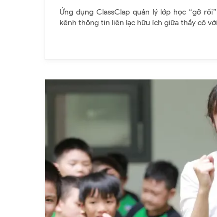
Ứng dụng ClassClap quản lý lớp học “gỡ rối”
kênh thông tin liên lạc hữu ích giữa thầy cô v