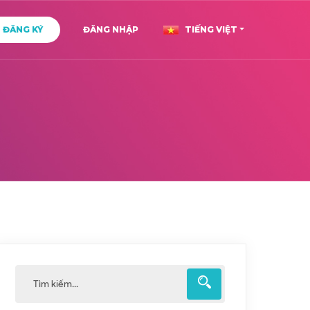
ĐĂNG KÝ
ĐĂNG NHẬP
TIẾNG VIỆT